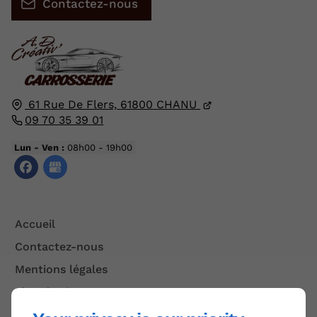
Contactez-nous
61 Rue De Flers,
61800
CHANU
09 70 35 39 01
Lun - Ven :
08h00 - 19h00
Accueil
Contactez-nous
Mentions légales
Plan du site